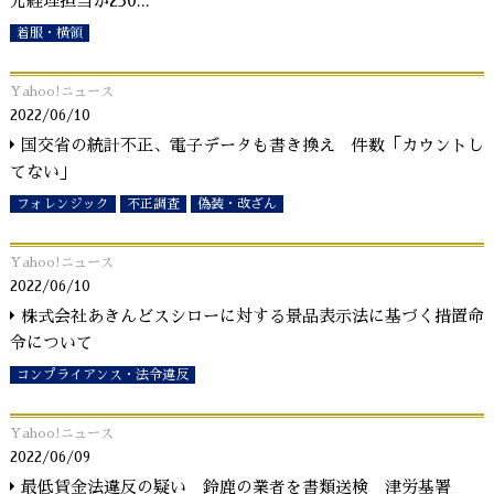
元経理担当が250
...
着服・横領
Yahoo!ニュース
2022/06/10
国交省の統計不正、電子データも書き換え 件数「カウントし
てない」
フォレンジック
不正調査
偽装・改ざん
Yahoo!ニュース
2022/06/10
株式会社あきんどスシローに対する景品表示法に基づく措置命
令について
コンプライアンス・法令違反
Yahoo!ニュース
2022/06/09
最低賃金法違反の疑い 鈴鹿の業者を書類送検 津労基署