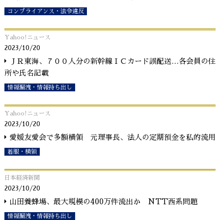
コンプライアンス・法令違反
Yahoo!ニュース
2023/10/20
ＪＲ東海、７００人分の新幹線ＩＣカード誤配送…各会員の住
所や氏名記載
情報漏洩・情報持ち出し
Yahoo!ニュース
2023/10/20
愛媛友愛会で多額横領 元理事長、法人の定期預金を私的流用
着服・横領
日本経済新聞
2023/10/20
山田養蜂場、最大規模の400万件流出か NTT西系問題
情報漏洩・情報持ち出し