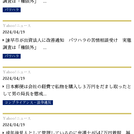
調査は「権限外」
...
パワハラ
Yahoo!ニュース
2024/04/19
諫早市が出資法人に改善通知 パワハラの苦情相談受け 実態
調査は「権限外」
...
パワハラ
Yahoo!ニュース
2024/04/19
日本郵便は会社の経費で私物を購入し３万円をだまし取ったと
して男の局長を懲戒
...
コンプライアンス・法令違反
Yahoo!ニュース
2024/04/19
成年後見人として管理しているのに弁護士が547万円着服…福