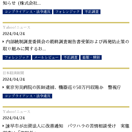
知らせ (株式会社
...
コンプライアンス・法令違反
フォレンジック
不正調査
Yahoo!ニュース
2024/04/24
内部統制調査委員会の最終調査報告書受領および再発防止策の
取り組みに関するお
...
フォレンジック
メールレビュー
不正調査
着服・横領
日本経済新聞
2024/04/24
東京労災病院の医師逮捕、機器巡り50万円収賄か 警視庁
コンプライアンス・法令違反
Yahoo!ニュース
2024/04/24
諫早市が出資法人に改善通知 パワハラの苦情相談受け 実態