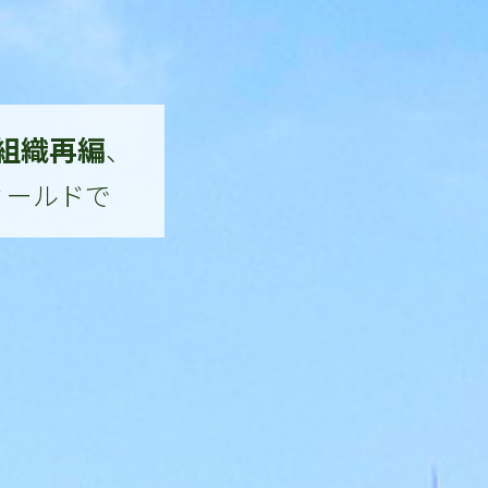
組織再編
、
ィールドで