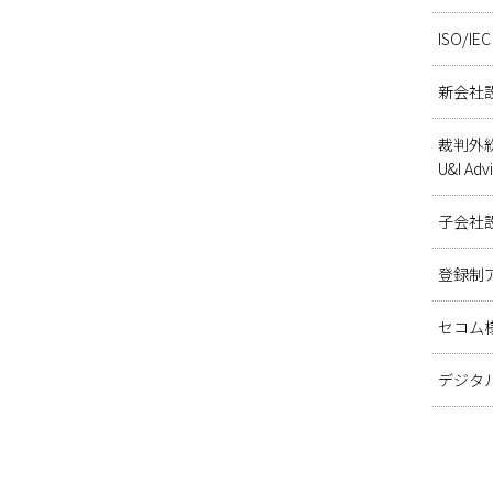
ISO/I
新会社
裁判外
U&I Advi
子会社
登録制
セコム
デジタ