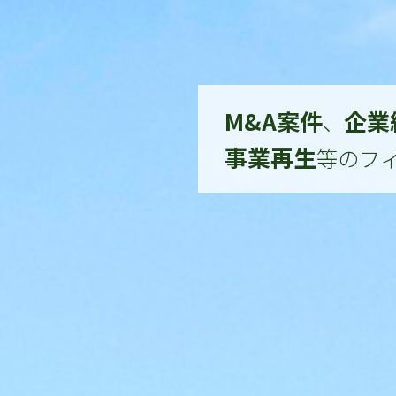
M&A案件
企業
、
事業再生
等のフ