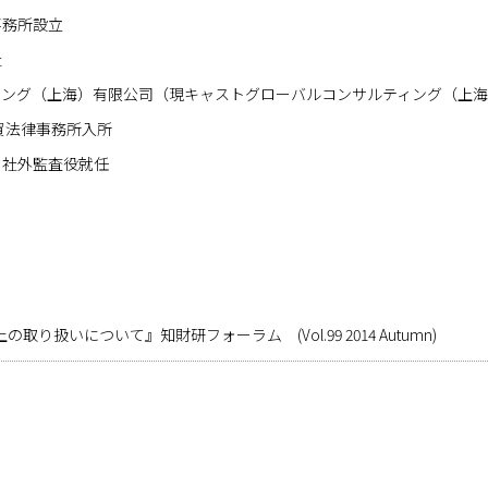
事務所設立
社
ィング（上海）有限公司（現キャストグローバルコンサルティング（上
賀法律事務所入所
 社外監査役就任
扱いについて』知財研フォーラム (Vol.99 2014 Autumn)