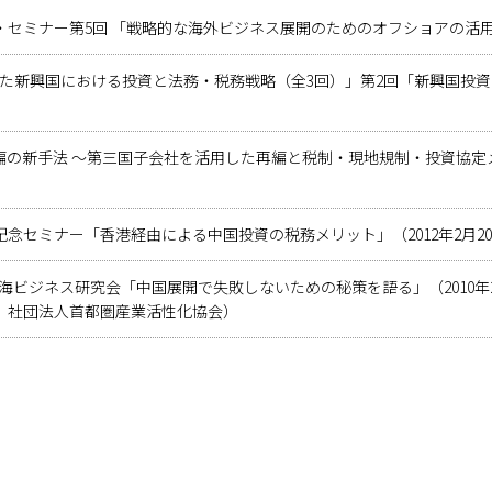
セミナー第5回 「戦略的な海外ビジネス展開のためのオフショアの活用」（
した新興国における投資と法務・税務戦略（全3回）」第2回「新興国投資
の新手法 ～第三国子会社を活用した再編と税制・現地規制・投資協定メリ
念セミナー「香港経由による中国投資の税務メリット」（2012年2月2
海ビジネス研究会「中国展開で失敗しないための秘策を語る」（2010
 社団法人首都圏産業活性化協会）