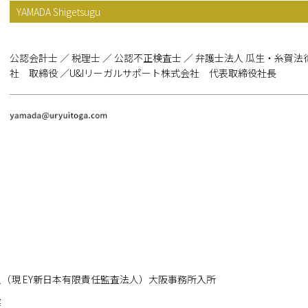
YAMADA Shigetsugu
公認会計士 ／ 税理士 ／ 公認不正検査士 ／ 弁護士法人 瓜生・糸賀法
社 取締役 ／U&Iリーガルサポート株式会社 代表取締役社長
（現 EY新日本有限責任監査法人）大阪事務所入所
業