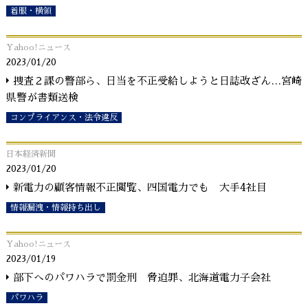
着服・横領
Yahoo!ニュース
2023/01/20
捜査２課の警部ら、日当を不正受給しようと日誌改ざん…宮崎
県警が書類送検
コンプライアンス・法令違反
日本経済新聞
2023/01/20
新電力の顧客情報不正閲覧、四国電力でも 大手4社目
情報漏洩・情報持ち出し
Yahoo!ニュース
2023/01/19
部下へのパワハラで罰金刑 脅迫罪、北海道電力子会社
パワハラ