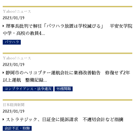
Yahoo!ニュース
2023/01/19
理事長批判で解任「パワハラ放置は学校滅びる」 平安女学院
中学・高校の教員4
...
パワハラ
Yahoo!ニュース
2023/01/19
静岡市のヘリコプター運航会社に業務改善勧告 修復せず2年
以上運航 整備記録
...
コンプライアンス・法令違反
労務問題
日本経済新聞
2023/01/19
ストラテジック、日証金に提訴請求 不適切会計など指摘
会計不正・粉飾