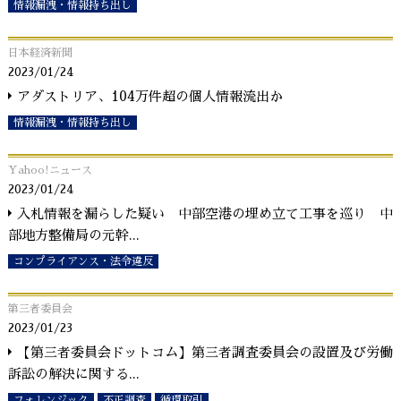
情報漏洩・情報持ち出し
日本経済新聞
2023/01/24
アダストリア、104万件超の個人情報流出か
情報漏洩・情報持ち出し
Yahoo!ニュース
2023/01/24
入札情報を漏らした疑い 中部空港の埋め立て工事を巡り 中
部地方整備局の元幹
...
コンプライアンス・法令違反
第三者委員会
2023/01/23
【第三者委員会ドットコム】第三者調査委員会の設置及び労働
訴訟の解決に関する
...
フォレンジック
不正調査
循環取引