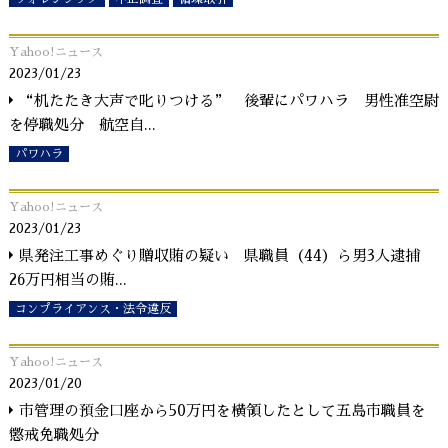
Yahoo!ニュース
2023/01/23
“机たたき大声で叱りつける” 後輩にパワハラ 男性准空尉
を停職処分 航空自
...
パワハラ
Yahoo!ニュース
2023/01/23
県発注工事めぐり贈収賄の疑い 県職員（44）ら男3人逮捕
26万円相当の賄
...
コンプライアンス・法令違反
Yahoo!ニュース
2023/01/20
市管理の預金口座から50万円を横領したとして五島市職員を
懲戒免職処分