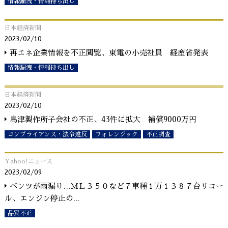
情報漏洩・情報持ち出し
日本経済新聞
2023/02/10
再エネ企業情報を不正閲覧、東電の小売社員 経産省発表
情報漏洩・情報持ち出し
日本経済新聞
2023/02/10
島津製作所子会社の不正、43件に拡大 補償9000万円
コンプライアンス・法令違反
フォレンジック
不正調査
Yahoo!ニュース
2023/02/09
ベンツが雨漏り…ＭＬ３５０など７車種１万１３８７台リコー
ル、エンジン停止の
...
品質不正