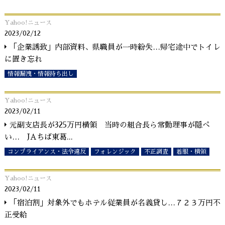
Yahoo!ニュース
2023/02/12
「企業誘致」内部資料、県職員が一時紛失…帰宅途中でトイレ
に置き忘れ
情報漏洩・情報持ち出し
Yahoo!ニュース
2023/02/11
元副支店長が325万円横領 当時の組合長ら常勤理事が隠ぺ
い… JAちば東葛
...
コンプライアンス・法令違反
フォレンジック
不正調査
着服・横領
Yahoo!ニュース
2023/02/11
「宿泊割」対象外でもホテル従業員が名義貸し…７２３万円不
正受給