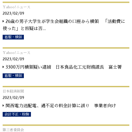
Yahoo!ニュース
2023/02/09
26歳の男子大学生が学生会組織の口座から横領 「活動費に
使った」と容疑は否
...
着服・横領
Yahoo!ニュース
2023/02/09
3300万円横領疑い逮捕 日本食品化工元財務課長 富士署
着服・横領
日本経済新聞
2023/02/09
関西電力送配電、過不足の料金計算に誤り 事業者向け
会計不正・粉飾
第三者委員会