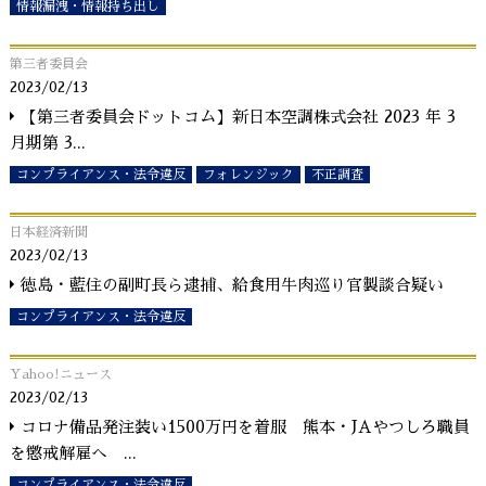
情報漏洩・情報持ち出し
第三者委員会
2023/02/13
【第三者委員会ドットコム】新日本空調株式会社 2023 年 3
月期第 3
...
コンプライアンス・法令違反
フォレンジック
不正調査
日本経済新聞
2023/02/13
徳島・藍住の副町長ら逮捕、給食用牛肉巡り官製談合疑い
コンプライアンス・法令違反
Yahoo!ニュース
2023/02/13
コロナ備品発注装い1500万円を着服 熊本・JAやつしろ職員
を懲戒解雇へ
...
コンプライアンス・法令違反