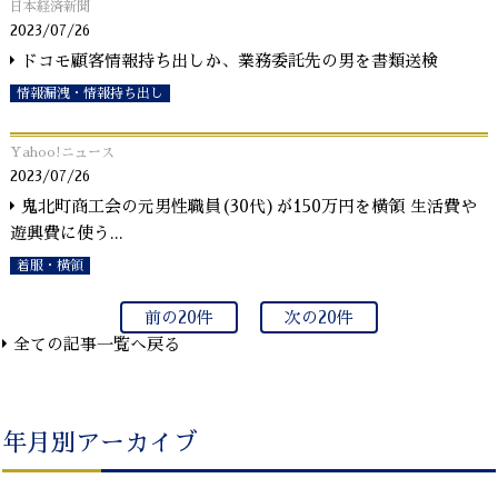
日本経済新聞
2023/07/26
ドコモ顧客情報持ち出しか、業務委託先の男を書類送検
情報漏洩・情報持ち出し
Yahoo!ニュース
2023/07/26
鬼北町商工会の元男性職員(30代)が150万円を横領 生活費や
遊興費に使う
...
着服・横領
前の20件
次の20件
全ての記事一覧へ戻る
年月別アーカイブ