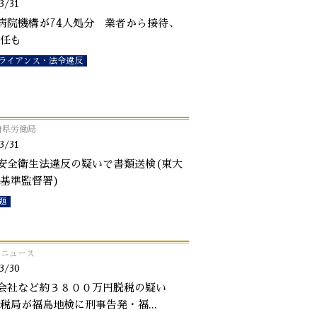
3/31
病院機構が74人処分 業者から接待、
任も
ライアンス・法令違反
府県労働局
3/31
安全衛生法違反の疑いで書類送検(東大
基準監督署)
題
o!ニュース
3/30
会社など約３８００万円脱税の疑い
税局が福島地検に刑事告発・福
...