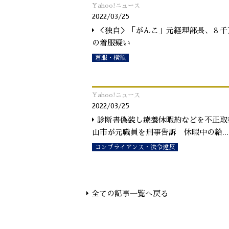
Yahoo!ニュース
2022/03/25
＜独自＞「がんこ」元経理部長、８千
の着服疑い
着服・横領
Yahoo!ニュース
2022/03/25
診断書偽装し療養休暇約などを不正取
山市が元職員を刑事告訴 休暇中の給
...
コンプライアンス・法令違反
全ての記事一覧へ戻る