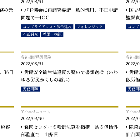
2022/03/31
2022/0
務の元
バド協会に再調査要請 私的流用、不正申請
国立
問題で―JOC
監督責
コンプライアンス・法令違反
フォレンジック
コンプ
不正調査
着服・横領
各都道府県労働局
各都道
2022/03/31
2022/0
、36日
労働安全衛生法違反の疑いで書類送検（いわ
労働
ゆる労災かくしの疑い）
阪労働
労務問題
労務問
Yahoo!ニュース
Yaho
2022/03/30
2022/0
脱税容
食肉センターの粉飾決算を指摘 県の包括外
除染
部監査で 山梨県
仙台国