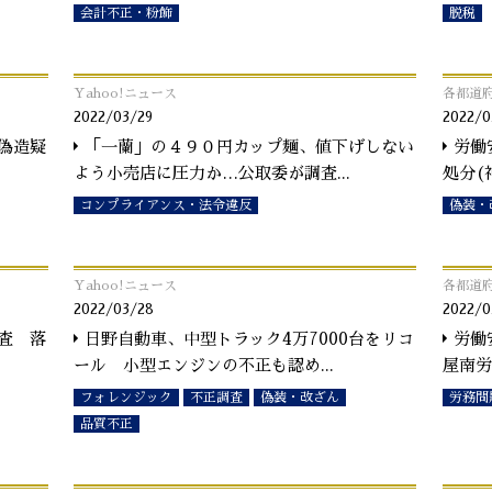
会計不正・粉飾
脱税
Yahoo!ニュース
各都道
2022/03/29
2022/0
偽造疑
「一蘭」の４９０円カップ麺、値下げしない
労働
よう小売店に圧力か…公取委が調査
...
処分(
コンプライアンス・法令違反
偽装・
Yahoo!ニュース
各都道
2022/03/28
2022/0
査 落
日野自動車、中型トラック4万7000台をリコ
労働
ール 小型エンジンの不正も認め
...
屋南労
フォレンジック
不正調査
偽装・改ざん
労務問
品質不正