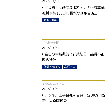
2022/03/31
【長崎】長崎高島水産センター清算業
社員が約180万円横領で刑事告訴
...
着服・横領
日本経済新聞
2022/03/31
富山の中新薬業に行政処分 品質不正
間製造停止
偽装・改ざん
品質不正
Yahoo!ニュース
2022/03/30
トンネル工事会社を告発 4200万円
疑 東京国税局