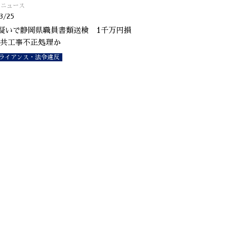
o!ニュース
3/25
疑いで静岡県職員書類送検 1千万円損
共工事不正処理か
ライアンス・法令違反