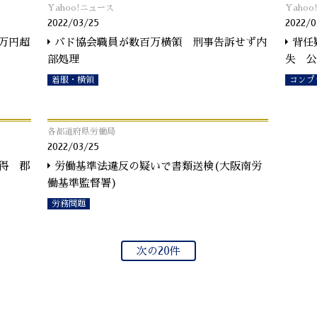
Yahoo!ニュース
Yaho
2022/03/25
2022/0
万円超
バド協会職員が数百万横領 刑事告訴せず内
背任
部処理
失 公
着服・横領
コンプ
各都道府県労働局
2022/03/25
得 郡
労働基準法違反の疑いで書類送検(大阪南労
働基準監督署)
労務問題
次の20件