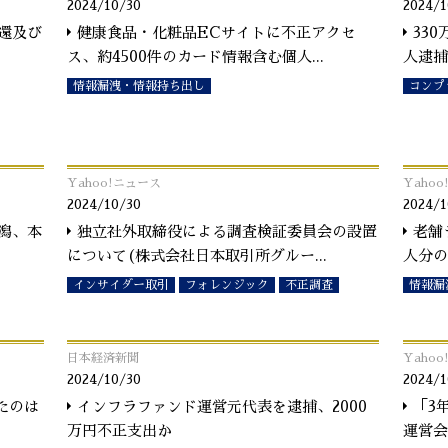
2024/10/30
2024/1
還及び
健康食品・化粧品ECサイトに不正アクセ
33
ス、約4500件のカード情報含む個人
...
人逮捕
情報漏洩・情報持ち出し
コンプ
Yahoo!ニュース
Yaho
2024/10/30
2024/1
潟、本
独立社外取締役による調査検証委員会の設置
老舗
について(株式会社日本取引所グルー
...
人分の
インサイダー取引
フォレンジック
不正調査
情報漏
日本経済新聞
Yaho
2024/10/30
2024/1
たのは
インフラファンド運営元代表を逮捕、2000
「3
万円不正支出か
運営会