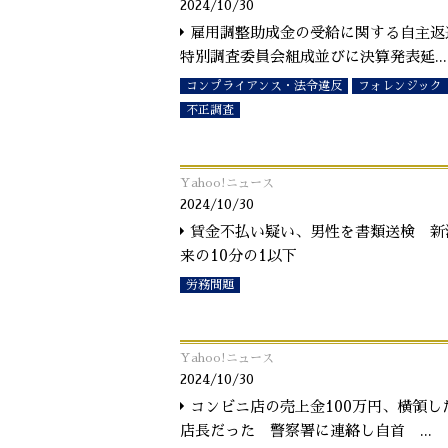
2024/10/30
雇用調整助成金の受給に関する自主返
特別調査委員会組成並びに決算発表延
...
コンプライアンス・法令違反
フォレンジック
不正調査
Yahoo!ニュース
2024/10/30
賃金不払い疑い、男性を書類送検 新
来の10分の1以下
労務問題
Yahoo!ニュース
2024/10/30
コンビニ店の売上金100万円、横領し
店長だった 警察署に連絡し自首
...