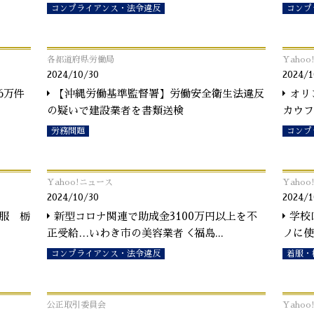
コンプライアンス・法令違反
コンプ
各都道府県労働局
Yaho
2024/10/30
2024/1
6万件
【沖縄労働基準監督署】労働安全衛生法違反
オリ
の疑いで建設業者を書類送検
カウフ
労務問題
コンプ
Yahoo!ニュース
Yaho
2024/10/30
2024/1
着服 栃
新型コロナ関連で助成金3100万円以上を不
学校
正受給…いわき市の美容業者＜福島
...
ノに使
コンプライアンス・法令違反
着服・
公正取引委員会
Yaho