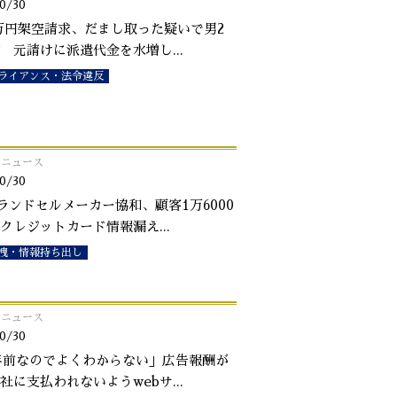
0/30
0万円架空請求、だまし取った疑いで男2
 元請けに派遣代金を水増し
...
ライアンス・法令違反
o!ニュース
0/30
ランドセルメーカー協和、顧客1万6000
クレジットカード情報漏え
...
洩・情報持ち出し
o!ニュース
0/30
年前なのでよくわからない」広告報酬が
社に支払われないようwebサ
...