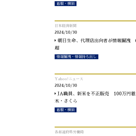
着服・横領
日本経済新聞
2024/10/30
朝日生命、代理店出向者が情報漏洩 
超
情報漏洩・情報持ち出し
Yahoo!ニュース
2024/10/30
JA職員、新米を不正販売 100万円
木・さくら
着服・横領
各都道府県労働局