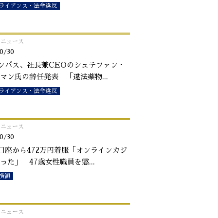
ライアンス・法令違反
o!ニュース
0/30
ンパス、社長兼CEOのシュテファン・
マン氏の辞任発表 「違法薬物
...
ライアンス・法令違反
o!ニュース
0/30
口座から472万円着服「オンラインカジ
った」 47歳女性職員を懲
...
横領
o!ニュース