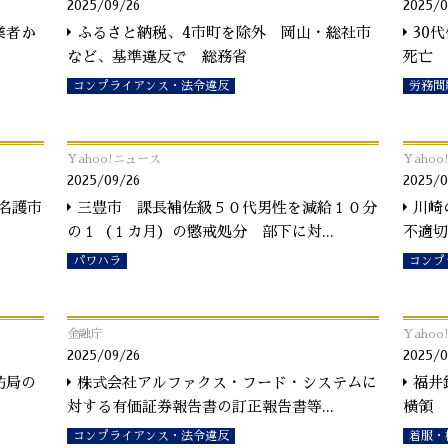
2025/09/26
2025/0
業者か
ふるさと納税、4市町を除外 岡山・総社市
30
など、基準違反で 総務省
死亡 
コンプライアンス・法令違反
労務問
Yahoo!ニュース
Yaho
2025/09/26
2025/0
名護市
三豊市 課長補佐級５０代男性を減給１０分
川崎
の１（１カ月）の懲戒処分 部下に対
...
不適切
パワハラ
コンプ
金融庁
Yaho
2025/09/26
2025/0
防局の
株式会社アルファクス・フード・システムに
福井
対する有価証券報告書の訂正報告書等
...
横領 
コンプライアンス・法令違反
着服・