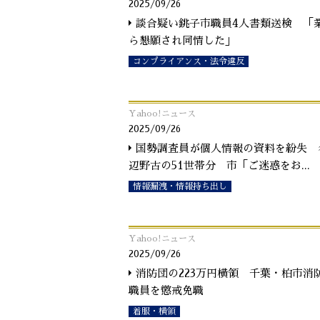
2025/09/26
談合疑い銚子市職員4人書類送検 「
ら懇願され同情した」
コンプライアンス・法令違反
Yahoo!ニュース
2025/09/26
国勢調査員が個人情報の資料を紛失 
辺野古の51世帯分 市「ご迷惑をお
...
情報漏洩・情報持ち出し
Yahoo!ニュース
2025/09/26
消防団の223万円横領 千葉・柏市消
職員を懲戒免職
着服・横領