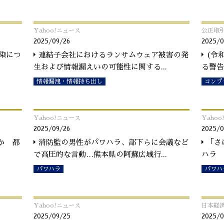
Yahoo!ニュース
公正取
2025/09/26
2025/0
染につ
連結子会社におけるランサムウェア被害の発
(令
生および情報漏えいの可能性に関する
...
る警告
情報漏洩・情報持ち出し
コンプ
Yahoo!ニュース
Yaho
2025/09/26
2025/0
か 都
消防監の男性がパワハラ、部下らに会議など
「さ
で高圧的な言動…熊本県の阿蘇広域行
...
ハラ
パワハラ
パワハ
Yahoo!ニュース
日本経
2025/09/25
2025/0