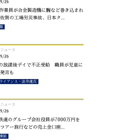
9/26
代作業員が合金製造機に腕など巻き込まれ
佐賀の工場労災事故、日本タ
...
題
o!ニュース
9/26
の放課後デイで不正受給 職員が児童に
発言も
ライアンス・法令違反
o!ニュース
9/26
鉄道のグループ会社役員が7000万円を
ツアー旅行などの売上金口座
...
横領