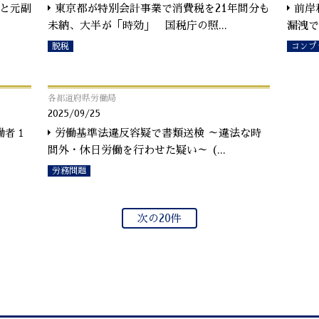
）と元副
東京都が特別会計事業で消費税を21年間分も
前岸
未納、大半が「時効」 国税庁の照
...
漏洩で
脱税
コンプ
各都道府県労働局
2025/09/25
働者１
労働基準法違反容疑で書類送検 ～違法な時
間外・休日労働を行わせた疑い～ (
...
労務問題
次の20件