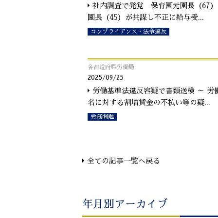
社内調査で発覚 保育園元園長（67
園長（45）が共謀し不正に給与受
...
コンプライアンス・法令違反
各都道府県労働局
2025/09/25
労働基準法違反容疑で書類送検 ～ 労
名に対する割増賃金の不払い等の疑
...
労務問題
全ての記事一覧へ戻る
年月別アーカイブ