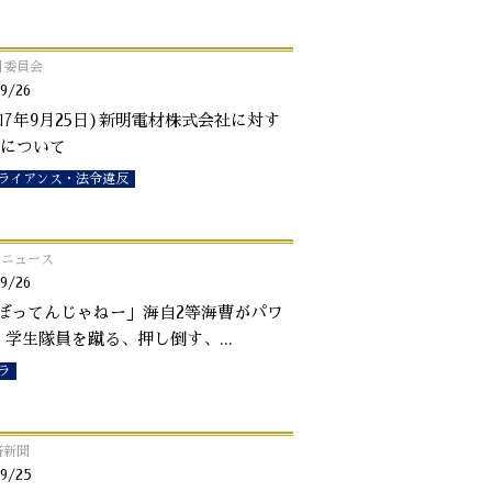
引委員会
9/26
和7年9月25日)新明電材株式会社に対す
について
ライアンス・法令違反
o!ニュース
9/26
ぼってんじゃねー」海自2等海曹がパワ
 学生隊員を蹴る、押し倒す、
...
ラ
済新聞
9/25